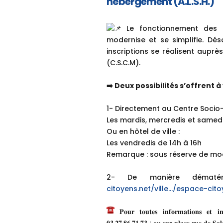
hébergement (A.L.S.H.)
Le fonctionnement des ac
modernise et se simplifie. Dés
inscriptions se réalisent auprè
(C.S.C.M).
➡️ Deux possibilités s’offrent à
1- Directement au Centre Socio-
Les mardis, mercredis et samedi
Ou en hôtel de ville :
Les vendredis de 14h à 16h
Remarque : sous réserve de modi
2- De manière dématé
citoyens.net/ville…/espace-cito
𝐏𝐨𝐮𝐫 𝐭𝐨𝐮𝐭𝐞𝐬 𝐢𝐧𝐟𝐨𝐫𝐦𝐚𝐭𝐢𝐨𝐧𝐬 𝐞𝐭 𝐢𝐧𝐬
𝟎𝟑.𝟐𝟕.𝟖𝟔.𝟕𝟏.𝟕𝟑 ; 𝐨𝐮 𝐬𝐮𝐫 𝐩𝐥𝐚𝐜𝐞 𝐫𝐮𝐞 𝐝𝐞 𝐒𝐚𝐥