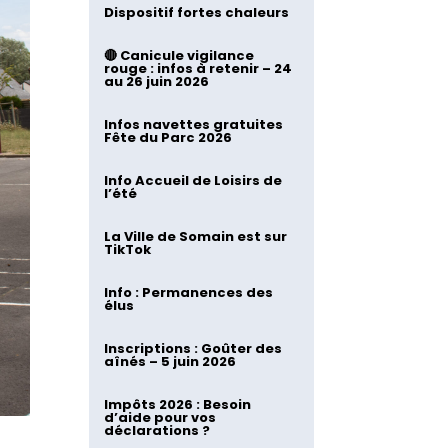
Dispositif fortes chaleurs
🔴 Canicule vigilance
rouge : infos à retenir – 24
au 26 juin 2026
Infos navettes gratuites
Fête du Parc 2026
Info Accueil de Loisirs de
l’été
La Ville de Somain est sur
TikTok
Info : Permanences des
élus
Inscriptions : Goûter des
aînés – 5 juin 2026
Impôts 2026 : Besoin
d’aide pour vos
déclarations ?