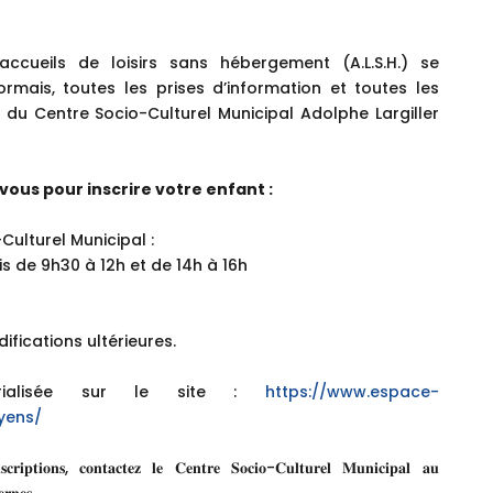
cueils de loisirs sans hébergement (A.L.S.H.) se
ormais, toutes les prises d’information et toutes les
s du Centre Socio-Culturel Municipal Adolphe Largiller
 vous pour inscrire votre enfant :
Culturel Municipal :
s de 9h30 à 12h et de 14h à 16h
fications ultérieures.
rialisée sur le site :
https://www.espace-
yens/
𝐜𝐫𝐢𝐩𝐭𝐢𝐨𝐧𝐬, 𝐜𝐨𝐧𝐭𝐚𝐜𝐭𝐞𝐳 𝐥𝐞 𝐂𝐞𝐧𝐭𝐫𝐞 𝐒𝐨𝐜𝐢𝐨-𝐂𝐮𝐥𝐭𝐮𝐫𝐞𝐥 𝐌𝐮𝐧𝐢𝐜𝐢𝐩𝐚𝐥 𝐚𝐮
𝐫𝐧𝐞𝐬.