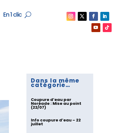
En 1 clic
Dans la même
catégorie…
Coupure d’eau par
Noréade : Mise au point
(22/07)
Info coupure d’eau – 22
juillet