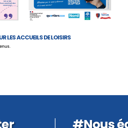
R LES ACCUEILS DE LOISIRS
enus.
ter
#Nous éc