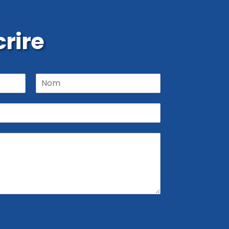
rire
N
o
m