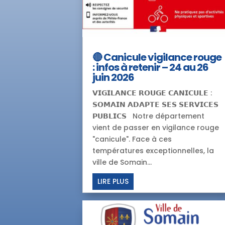
🔴 Canicule vigilance rouge
: infos à retenir – 24 au 26
juin 2026
𝗩𝗜𝗚𝗜𝗟𝗔𝗡𝗖𝗘 𝗥𝗢𝗨𝗚𝗘 𝗖𝗔𝗡𝗜𝗖𝗨𝗟𝗘 :
𝗦𝗢𝗠𝗔𝗜𝗡 𝗔𝗗𝗔𝗣𝗧𝗘 𝗦𝗘𝗦 𝗦𝗘𝗥𝗩𝗜𝗖𝗘𝗦
𝗣𝗨𝗕𝗟𝗜𝗖𝗦 Notre département
vient de passer en vigilance rouge
"canicule". Face à ces
températures exceptionnelles, la
ville de Somain...
LIRE PLUS