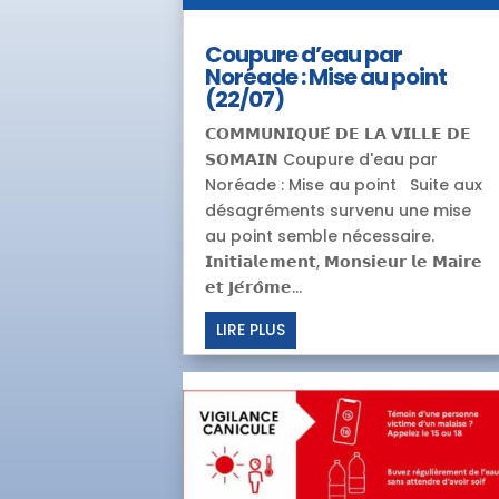
Coupure d’eau par
Noréade : Mise au point
(22/07)
𝗖𝗢𝗠𝗠𝗨𝗡𝗜𝗤𝗨𝗘́ 𝗗𝗘 𝗟𝗔 𝗩𝗜𝗟𝗟𝗘 𝗗𝗘
𝗦𝗢𝗠𝗔𝗜𝗡 Coupure d'eau par
Noréade : Mise au point Suite aux
désagréments survenu une mise
au point semble nécessaire.
𝗜𝗻𝗶𝘁𝗶𝗮𝗹𝗲𝗺𝗲𝗻𝘁, 𝗠𝗼𝗻𝘀𝗶𝗲𝘂𝗿 𝗹𝗲 𝗠𝗮𝗶𝗿𝗲
𝗲𝘁 𝗝𝗲́𝗿𝗼̂𝗺𝗲...
LIRE PLUS