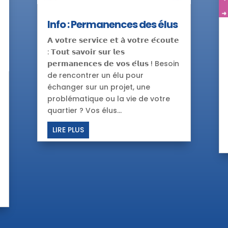
Info : Permanences des élus
𝗔 𝘃𝗼𝘁𝗿𝗲 𝘀𝗲𝗿𝘃𝗶𝗰𝗲 𝗲𝘁 𝗮̀ 𝘃𝗼𝘁𝗿𝗲 𝗲́𝗰𝗼𝘂𝘁𝗲
: 𝗧𝗼𝘂𝘁 𝘀𝗮𝘃𝗼𝗶𝗿 𝘀𝘂𝗿 𝗹𝗲𝘀
𝗽𝗲𝗿𝗺𝗮𝗻𝗲𝗻𝗰𝗲𝘀 𝗱𝗲 𝘃𝗼𝘀 𝗲́𝗹𝘂𝘀 ! Besoin
de rencontrer un élu pour
échanger sur un projet, une
problématique ou la vie de votre
quartier ? Vos élus...
LIRE PLUS