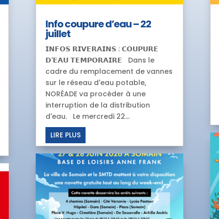
Info coupure d’eau – 22
juillet
𝗜𝗡𝗙𝗢𝗦 𝗥𝗜𝗩𝗘𝗥𝗔𝗜𝗡𝗦 : 𝗖𝗢𝗨𝗣𝗨𝗥𝗘
𝗗'𝗘𝗔𝗨 𝗧𝗘𝗠𝗣𝗢𝗥𝗔𝗜𝗥𝗘 Dans le
cadre du remplacement de vannes
sur le réseau d'eau potable,
NORÉADE va procéder à une
interruption de la distribution
d'eau. Le mercredi 22...
LIRE PLUS