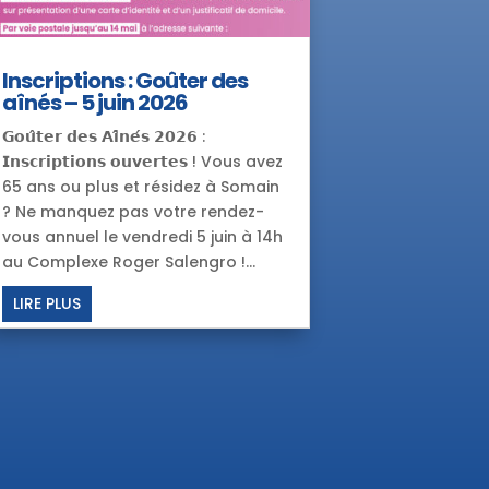
Inscriptions : Goûter des
aînés – 5 juin 2026
𝗚𝗼𝘂̂𝘁𝗲𝗿 𝗱𝗲𝘀 𝗔𝗶̂𝗻𝗲́𝘀 𝟮𝟬𝟮𝟲 :
𝗜𝗻𝘀𝗰𝗿𝗶𝗽𝘁𝗶𝗼𝗻𝘀 𝗼𝘂𝘃𝗲𝗿𝘁𝗲𝘀 ! Vous avez
65 ans ou plus et résidez à Somain
? Ne manquez pas votre rendez-
vous annuel le vendredi 5 juin à 14h
au Complexe Roger Salengro !...
LIRE PLUS