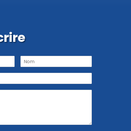
rire
N
o
m