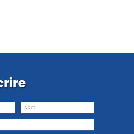
rire
N
o
m