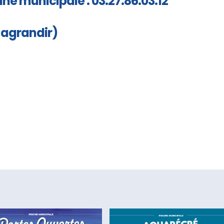
ine municipale : 03.27.86.03.12
 agrandir)