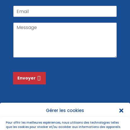
P
N
é
r
o
E
n
é
m
m
o
n
a
m
o
M
m
i
N
e
l
o
s
*
m
s
*
a
g
e
*
Envoyer
Gérer les cookies
Pour offrir les meilleures expériences, nous utilisons des technologies telles
que les cookies pour stocker et/ou accéder aux informations des appareils.