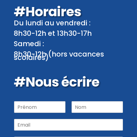
#Horaires
Du lundi au vendredi :
8h30-12h et 13h30-17h
Samedi :
8h30-12h (hors vacances
scolaires)
#Nous écrire
P
r
P
N
é
r
o
E
n
é
m
m
o
n
a
m
o