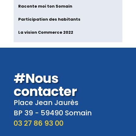
Raconte moi ton Somain
Participation des habitants
La vision Commerce 2022
#Nous
contacter
Place Jean Jaurès
BP 39 -
59490
Somain
03 27 86 93 00