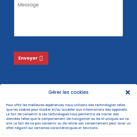
M
m
i
N
e
l
o
s
*
m
s
*
a
g
e
*
Envoyer
Gérer les cookies
Pour offrir les meilleures expériences, nous utilisons des technologies telles
que les cookies pour stocker et/ou accéder aux informations des appareils.
Le fait de consentir à ces technologies nous permettra de traiter des
données telles que le comportement de navigation ou les ID uniques sur ce
site. Le fait de ne pas consentir ou de retirer son consentement peut avoir un
effet négatif sur certaines caractéristiques et fonctions.