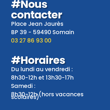
#Nous
contacter
Place Jean Jaurès
BP 39 -
59490
Somain
03 27 86 93 00
#Horaires
Du lundi au vendredi :
8h30-12h et 13h30-17h
Samedi :
8h30-12h (hors vacances
scolaires)