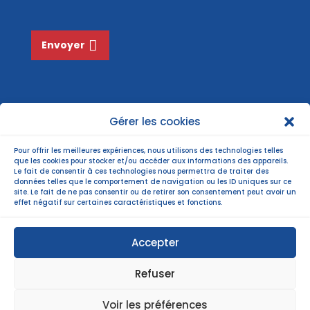
e
*
Envoyer
Gérer les cookies
Pour offrir les meilleures expériences, nous utilisons des technologies telles
que les cookies pour stocker et/ou accéder aux informations des appareils.
Le fait de consentir à ces technologies nous permettra de traiter des
données telles que le comportement de navigation ou les ID uniques sur ce
site. Le fait de ne pas consentir ou de retirer son consentement peut avoir un
effet négatif sur certaines caractéristiques et fonctions.
Accepter
Refuser
©Copyright 2022 |
Mentions légales
| Politiques
Voir les préférences
de confidentialité |
Plan du site
|
webmastering