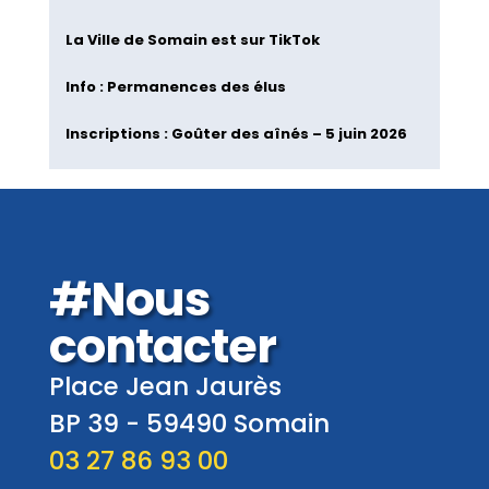
La Ville de Somain est sur TikTok
Info : Permanences des élus
Inscriptions : Goûter des aînés – 5 juin 2026
#Nous
contacter
Place Jean Jaurès
BP 39 -
59490
Somain
03 27 86 93 00