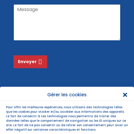
a
m
o
M
m
i
N
e
l
o
s
*
m
s
*
a
g
e
*
Envoyer
Gérer les cookies
Pour offrir les meilleures expériences, nous utilisons des technologies telles
que les cookies pour stocker et/ou accéder aux informations des appareils.
Le fait de consentir à ces technologies nous permettra de traiter des
données telles que le comportement de navigation ou les ID uniques sur ce
site. Le fait de ne pas consentir ou de retirer son consentement peut avoir un
effet négatif sur certaines caractéristiques et fonctions.