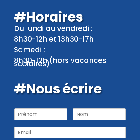
#Horaires
Du lundi au vendredi :
8h30-12h et 13h30-17h
Samedi :
8h30-12h (hors vacances
scolaires)
#Nous écrire
P
r
P
N
é
r
o
E
n
é
m
m
o
n