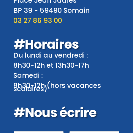
Place Jean Jaurès
BP 39 -
59490
Somain
03 27 86 93 00
#Horaires
Du lundi au vendredi :
8h30-12h et 13h30-17h
Samedi :
8h30-12h (hors vacances
scolaires)
#Nous écrire