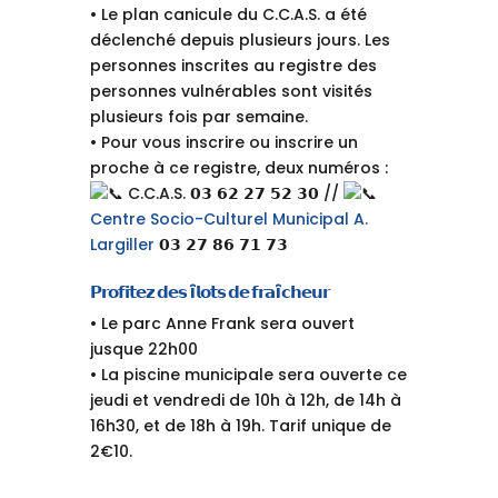
• Le plan canicule du C.C.A.S. a été
déclenché depuis plusieurs jours. Les
personnes inscrites au registre des
personnes vulnérables sont visités
plusieurs fois par semaine.
• Pour vous inscrire ou inscrire un
proche à ce registre, deux numéros :
C.C.A.S. 𝟬𝟯 𝟲𝟮 𝟮𝟳 𝟱𝟮 𝟯𝟬 //
Centre Socio-Culturel Municipal A.
Largiller
𝟬𝟯 𝟮𝟳 𝟴𝟲 𝟳𝟭 𝟳𝟯
𝗣𝗿𝗼𝗳𝗶𝘁𝗲𝘇 𝗱𝗲𝘀 î𝗹𝗼𝘁𝘀 𝗱𝗲 𝗳𝗿𝗮î𝗰𝗵𝗲𝘂𝗿
• Le parc Anne Frank sera ouvert
jusque 22h00
• La piscine municipale sera ouverte ce
jeudi et vendredi de 10h à 12h, de 14h à
16h30, et de 18h à 19h. Tarif unique de
2€10.