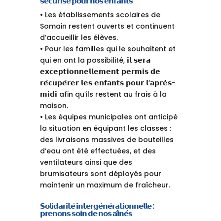
𝘀𝗲́𝗰𝘂𝗿𝗶𝘀𝗲́ 𝗽𝗼𝘂𝗿 𝗻𝗼𝘀 𝗲𝗻𝗳𝗮𝗻𝘁𝘀
• Les établissements scolaires de
Somain restent ouverts et continuent
d’accueillir les élèves.
• Pour les familles qui le souhaitent et
qui en ont la possibilité, 𝗶𝗹 𝘀𝗲𝗿𝗮
𝗲𝘅𝗰𝗲𝗽𝘁𝗶𝗼𝗻𝗻𝗲𝗹𝗹𝗲𝗺𝗲𝗻𝘁 𝗽𝗲𝗿𝗺𝗶𝘀 𝗱𝗲
𝗿𝗲́𝗰𝘂𝗽𝗲́𝗿𝗲𝗿 𝗹𝗲𝘀 𝗲𝗻𝗳𝗮𝗻𝘁𝘀 𝗽𝗼𝘂𝗿 𝗹’𝗮𝗽𝗿𝗲̀𝘀-
𝗺𝗶𝗱𝗶 afin qu’ils restent au frais à la
maison.
• Les équipes municipales ont anticipé
la situation en équipant les classes :
des livraisons massives de bouteilles
d’eau ont été effectuées, et des
ventilateurs ainsi que des
brumisateurs sont déployés pour
maintenir un maximum de fraîcheur.
𝗦𝗼𝗹𝗶𝗱𝗮𝗿𝗶𝘁𝗲́ 𝗶𝗻𝘁𝗲𝗿𝗴𝗲́𝗻𝗲́𝗿𝗮𝘁𝗶𝗼𝗻𝗻𝗲𝗹𝗹𝗲 :
𝗽𝗿𝗲𝗻𝗼𝗻𝘀 𝘀𝗼𝗶𝗻 𝗱𝗲 𝗻𝗼𝘀 𝗮𝗶̂𝗻𝗲́𝘀