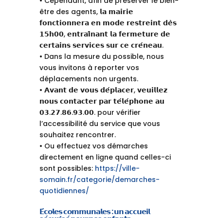
• Cependant, afin de préserver le bien-
être des agents, 𝗹𝗮 𝗺𝗮𝗶𝗿𝗶𝗲
𝗳𝗼𝗻𝗰𝘁𝗶𝗼𝗻𝗻𝗲𝗿𝗮 𝗲𝗻 𝗺𝗼𝗱𝗲 𝗿𝗲𝘀𝘁𝗿𝗲𝗶𝗻𝘁 𝗱𝗲̀𝘀
𝟭𝟱𝗵𝟬𝟬, 𝗲𝗻𝘁𝗿𝗮𝗶̂𝗻𝗮𝗻𝘁 𝗹𝗮 𝗳𝗲𝗿𝗺𝗲𝘁𝘂𝗿𝗲 𝗱𝗲
𝗰𝗲𝗿𝘁𝗮𝗶𝗻𝘀 𝘀𝗲𝗿𝘃𝗶𝗰𝗲𝘀 𝘀𝘂𝗿 𝗰𝗲 𝗰𝗿𝗲́𝗻𝗲𝗮𝘂.
• Dans la mesure du possible, nous
vous invitons à reporter vos
déplacements non urgents.
• 𝗔𝘃𝗮𝗻𝘁 𝗱𝗲 𝘃𝗼𝘂𝘀 𝗱𝗲́𝗽𝗹𝗮𝗰𝗲𝗿, 𝘃𝗲𝘂𝗶𝗹𝗹𝗲𝘇
𝗻𝗼𝘂𝘀 𝗰𝗼𝗻𝘁𝗮𝗰𝘁𝗲𝗿 𝗽𝗮𝗿 𝘁𝗲́𝗹𝗲́𝗽𝗵𝗼𝗻𝗲 𝗮𝘂
𝟬𝟯.𝟮𝟳.𝟴𝟲.𝟵𝟯.𝟬𝟬. pour vérifier
l’accessibilité du service que vous
souhaitez rencontrer.
• Ou effectuez vos démarches
directement en ligne quand celles-ci
sont possibles:
https://ville-
somain.fr/categorie/demarches-
quotidiennes/
𝗘́𝗰𝗼𝗹𝗲𝘀 𝗰𝗼𝗺𝗺𝘂𝗻𝗮𝗹𝗲𝘀 : 𝘂𝗻 𝗮𝗰𝗰𝘂𝗲𝗶𝗹