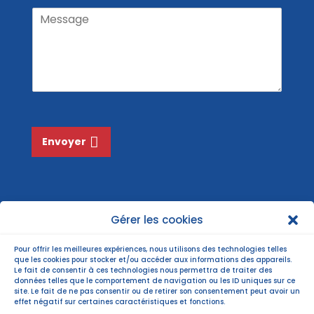
a
m
o
M
m
i
N
e
l
o
s
*
m
s
*
a
g
e
*
Envoyer
Gérer les cookies
Pour offrir les meilleures expériences, nous utilisons des technologies telles
que les cookies pour stocker et/ou accéder aux informations des appareils.
Le fait de consentir à ces technologies nous permettra de traiter des
données telles que le comportement de navigation ou les ID uniques sur ce
site. Le fait de ne pas consentir ou de retirer son consentement peut avoir un
effet négatif sur certaines caractéristiques et fonctions.