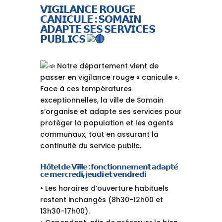
𝗩𝗜𝗚𝗜𝗟𝗔𝗡𝗖𝗘 𝗥𝗢𝗨𝗚𝗘
𝗖𝗔𝗡𝗜𝗖𝗨𝗟𝗘 : 𝗦𝗢𝗠𝗔𝗜𝗡
𝗔𝗗𝗔𝗣𝗧𝗘 𝗦𝗘𝗦 𝗦𝗘𝗥𝗩𝗜𝗖𝗘𝗦
𝗣𝗨𝗕𝗟𝗜𝗖𝗦
Notre département vient de
passer en vigilance rouge « canicule ».
Face à ces températures
exceptionnelles, la ville de Somain
s’organise et adapte ses services pour
protéger la population et les agents
communaux, tout en assurant la
continuité du service public.
𝗛𝗼̂𝘁𝗲𝗹 𝗱𝗲 𝗩𝗶𝗹𝗹𝗲 : 𝗳𝗼𝗻𝗰𝘁𝗶𝗼𝗻𝗻𝗲𝗺𝗲𝗻𝘁 𝗮𝗱𝗮𝗽𝘁𝗲́
𝗰𝗲 𝗺𝗲𝗿𝗰𝗿𝗲𝗱𝗶, 𝗷𝗲𝘂𝗱𝗶 𝗲𝘁 𝘃𝗲𝗻𝗱𝗿𝗲𝗱𝗶
• Les horaires d’ouverture habituels
restent inchangés (8h30-12h00 et
13h30-17h00).