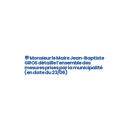
💬 Monsieur le Maire Jean-Baptiste
GROS détaille l’ensemble des
mesures prises par la municipalité
(en date du 23/06)