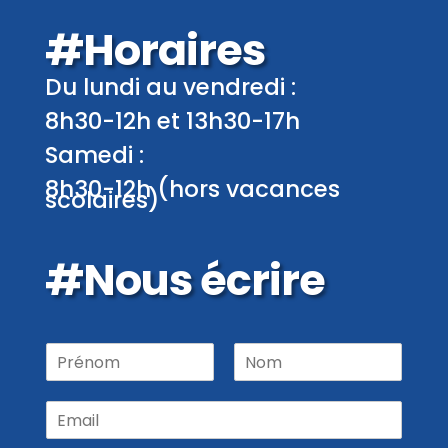
#Horaires
Du lundi au vendredi :
8h30-12h et 13h30-17h
Samedi :
8h30-12h (hors vacances
scolaires)
#Nous écrire
P
r
P
N
é
r
o
E
n
é
m
m
o
n