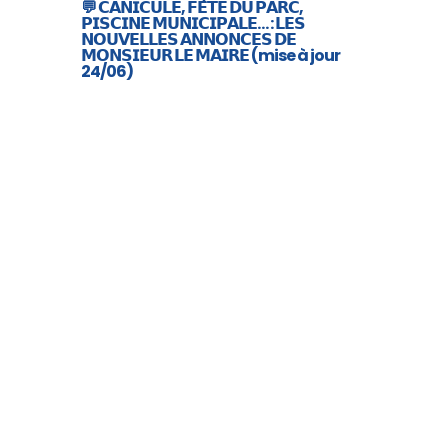
💬 𝗖𝗔𝗡𝗜𝗖𝗨𝗟𝗘, 𝗙𝗘̂𝗧𝗘 𝗗𝗨 𝗣𝗔𝗥𝗖,
𝗣𝗜𝗦𝗖𝗜𝗡𝗘 𝗠𝗨𝗡𝗜𝗖𝗜𝗣𝗔𝗟𝗘… : 𝗟𝗘𝗦
𝗡𝗢𝗨𝗩𝗘𝗟𝗟𝗘𝗦 𝗔𝗡𝗡𝗢𝗡𝗖𝗘𝗦 𝗗𝗘
𝗠𝗢𝗡𝗦𝗜𝗘𝗨𝗥 𝗟𝗘 𝗠𝗔𝗜𝗥𝗘 (mise à jour
24/06)