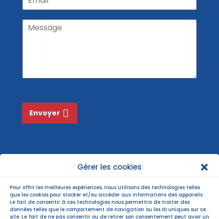
é
m
m
o
n
a
m
o
M
m
i
N
e
l
o
s
*
m
s
*
a
g
e
*
Envoyer
Gérer les cookies
Pour offrir les meilleures expériences, nous utilisons des technologies telles
que les cookies pour stocker et/ou accéder aux informations des appareils.
Le fait de consentir à ces technologies nous permettra de traiter des
données telles que le comportement de navigation ou les ID uniques sur ce
site. Le fait de ne pas consentir ou de retirer son consentement peut avoir un