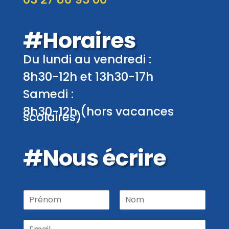
#Horaires
Du lundi au vendredi :
8h30-12h et 13h30-17h
Samedi :
8h30-12h (hors vacances
scolaires)
#Nous écrire
P
r
P
N
é
r
o
E
n