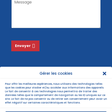
M
m
i
N
e
l
o
s
*
m
s
*
a
g
e
*
Envoyer
Gérer les cookies
Pour offrir les meilleures expériences, nous utilisons des technologies telles
que les cookies pour stocker et/ou accéder aux informations des appareils.
Le fait de consentir à ces technologies nous permettra de traiter des
données telles que le comportement de navigation ou les ID uniques sur ce
site. Le fait de ne pas consentir ou de retirer son consentement peut avoir un
effet négatif sur certaines caractéristiques et fonctions.