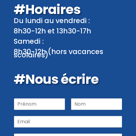
#Horaires
Du lundi au vendredi :
8h30-12h et 13h30-17h
Samedi :
8h30-12h (hors vacances
scolaires)
#Nous écrire
P
r
P
N
é
r
o
E
n
é
m
m
o
n
a
m
o