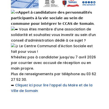
𝗔𝗽𝗽𝗲𝗹 𝗮̀ 𝗰𝗮𝗻𝗱𝗶𝗱𝗮𝘁𝘂𝗿𝗲 𝗱𝗲𝘀 𝗽𝗲𝗿𝘀𝗼𝗻𝗻𝗮𝗹𝗶𝘁𝗲́𝘀
𝗽𝗮𝗿𝘁𝗶𝗰𝗶𝗽𝗮𝗻𝘁𝘀 𝗮̀ 𝗹𝗮 𝘃𝗶𝗲 𝘀𝗼𝗰𝗶𝗮𝗹𝗲 𝗮𝘂 𝘀𝗲𝗶𝗻 𝗱𝗲
𝗰𝗼𝗺𝗺𝘂𝗻𝗲 𝗽𝗼𝘂𝗿 𝗶𝗻𝘁𝗲́𝗴𝗿𝗲𝗿 𝗹𝗲 𝗖𝗖𝗔𝗦 𝗱𝗲 𝗦𝗼𝗺𝗮𝗶𝗻.
Vous êtes membre d’une association de
solidarité et souhaitez vous investir au sein d’un
conseil d’administration dédié à ce sujet ?
Le Centre Communal d’Action Sociale est
fait pour vous !
N’hésitez pas à candidater jusqu’au 7 avril 2026
par courrier avec accusé de réception ou en
main propre.
Plus de renseignements par téléphone au 03 62
27 52 30.
➡️
Cliquez ici pour lire l’appel du Maire et de la
Ville de Somain