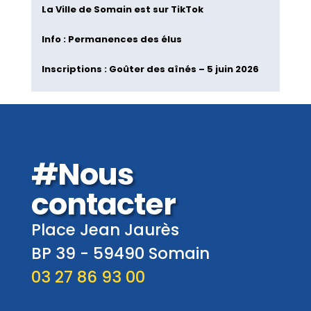
La Ville de Somain est sur TikTok
Info : Permanences des élus
Inscriptions : Goûter des aînés – 5 juin 2026
#Nous
contacter
Place Jean Jaurès
BP 39 -
59490
Somain
03 27 86 93 00