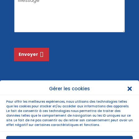
e
l
o
s
*
m
s
*
a
g
e
*
Envoyer
Gérer les cookies
Pour offrir les meilleures expériences, nous utilisons des technologies telles
que les cookies pour stocker et/ou accéder aux informations des appareils.
Le fait de consentir à ces technologies nous permettra de traiter des
données telles que le comportement de navigation ou les ID uniques sur ce
site. Le fait de ne pas consentir ou de retirer son consentement peut avoir un
effet négatif sur certaines caractéristiques et fonctions.