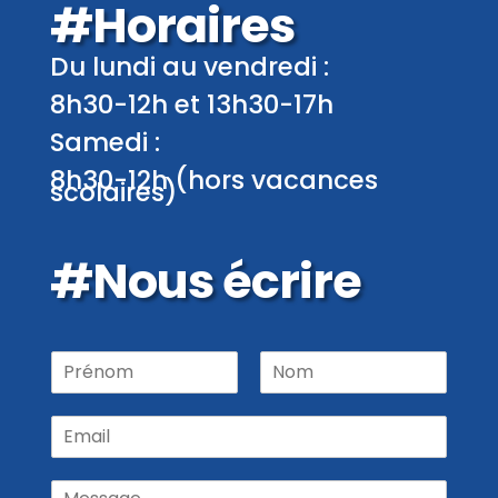
#Horaires
Du lundi au vendredi :
8h30-12h et 13h30-17h
Samedi :
8h30-12h (hors vacances
scolaires)
#Nous écrire
P
r
P
N
é
r
o
E
n
é
m
m
o
n
a
m
o
M
m
i
N