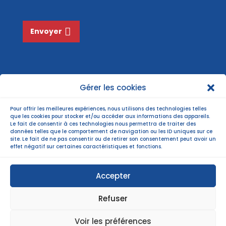
*
Envoyer
Gérer les cookies
Pour offrir les meilleures expériences, nous utilisons des technologies telles
que les cookies pour stocker et/ou accéder aux informations des appareils.
Le fait de consentir à ces technologies nous permettra de traiter des
données telles que le comportement de navigation ou les ID uniques sur ce
site. Le fait de ne pas consentir ou de retirer son consentement peut avoir un
effet négatif sur certaines caractéristiques et fonctions.
Accepter
Refuser
©Copyright 2022 |
Mentions légales
| Politiques
Voir les préférences
de confidentialité |
Plan du site
|
webmastering