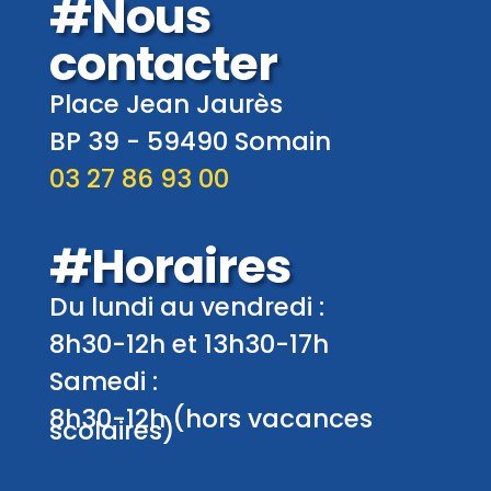
#Nous
contacter
Place Jean Jaurès
BP 39 -
59490
Somain
03 27 86 93 00
#Horaires
Du lundi au vendredi :
8h30-12h et 13h30-17h
Samedi :
8h30-12h (hors vacances
scolaires)