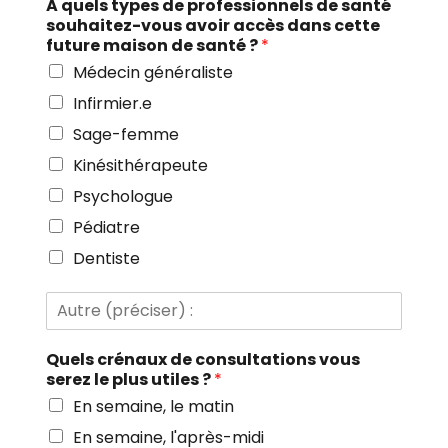
A quels types de professionnels de santé
souhaitez-vous avoir accès dans cette
future maison de santé ?
*
Médecin généraliste
Infirmier.e
Sage-femme
Kinésithérapeute
Psychologue
Pédiatre
Dentiste
A
u
t
(
Quels crénaux de consultations vous
r
p
serez le plus utiles ?
*
e
r
(
En semaine, le matin
é
p
c
En semaine, l'après-midi
r