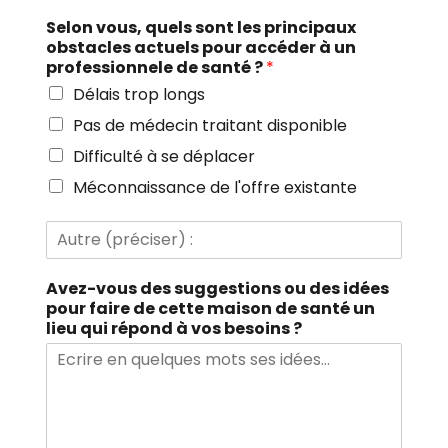
t
Selon vous, quels sont les principaux
r
obstacles actuels pour accéder à un
e
professionnele de santé ?
*
(
p
Délais trop longs
r
Pas de médecin traitant disponible
é
c
Difficulté à se déplacer
i
Méconnaissance de l'offre existante
s
e
r
A
)
u
:
t
Avez-vous des suggestions ou des idées
r
pour faire de cette maison de santé un
e
lieu qui répond à vos besoins ?
(
p
r
é
c
i