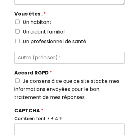
s
e
r
Vous êtes :
*
)
Un habitant
:
Un aidant familial
Un professionnel de santé
A
u
t
Accord RGPD
*
r
e
Je consens à ce que ce site stocke mes
(
informations envoyées pour le bon
p
traitement de mes réponses
r
é
c
CAPTCHA
*
i
Combien font 7 + 4 ?
s
e
r