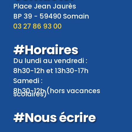
Place Jean Jaurès
BP 39 -
59490
Somain
03 27 86 93 00
#Horaires
Du lundi au vendredi :
8h30-12h et 13h30-17h
Samedi :
8h30-12h (hors vacances
scolaires)
#Nous écrire