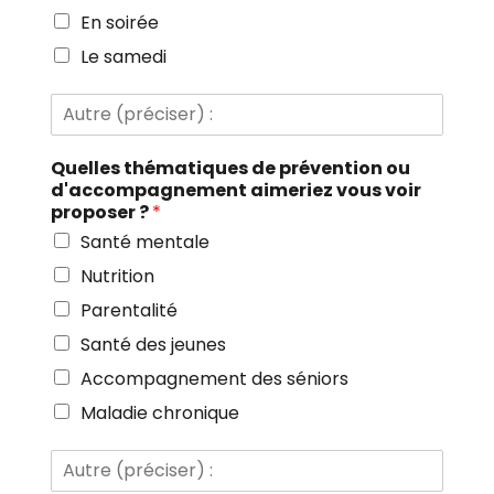
i
é
En soirée
s
c
e
Le samedi
i
r
s
)
e
A
I
r
u
d
)
t
e
:
Quelles thématiques de prévention ou
r
n
d'accompagnement aimeriez vous voir
e
t
proposer ?
*
(
i
p
Santé mentale
t
r
é
Nutrition
é
?
c
Parentalité
i
Santé des jeunes
s
e
Accompagnement des séniors
r
)
Maladie chronique
:
A
u