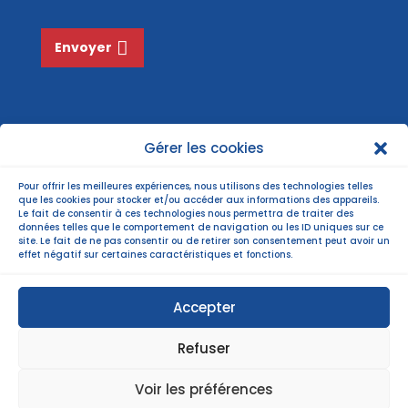
*
Envoyer
Gérer les cookies
Pour offrir les meilleures expériences, nous utilisons des technologies telles
que les cookies pour stocker et/ou accéder aux informations des appareils.
Le fait de consentir à ces technologies nous permettra de traiter des
données telles que le comportement de navigation ou les ID uniques sur ce
site. Le fait de ne pas consentir ou de retirer son consentement peut avoir un
effet négatif sur certaines caractéristiques et fonctions.
Accepter
Refuser
©Copyright 2022 |
Mentions légales
| Politiques
Voir les préférences
de confidentialité |
Plan du site
|
webmastering