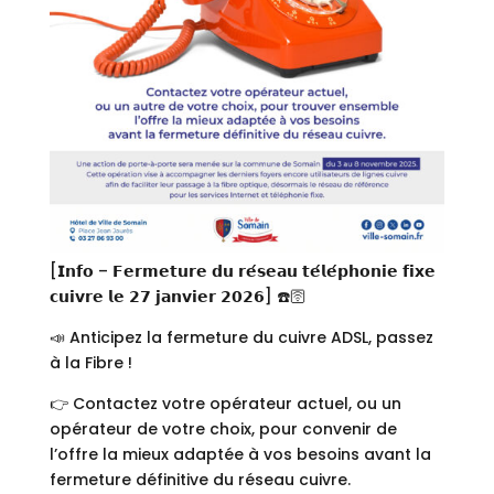
[𝗜𝗻𝗳𝗼 – 𝗙𝗲𝗿𝗺𝗲𝘁𝘂𝗿𝗲 𝗱𝘂 𝗿𝗲́𝘀𝗲𝗮𝘂 𝘁𝗲́𝗹𝗲́𝗽𝗵𝗼𝗻𝗶𝗲 𝗳𝗶𝘅𝗲
𝗰𝘂𝗶𝘃𝗿𝗲 𝗹𝗲 𝟮𝟳 𝗷𝗮𝗻𝘃𝗶𝗲𝗿 𝟮𝟬𝟮𝟲]
☎️
🛜
📣
Anticipez la fermeture du cuivre ADSL, passez
à la Fibre !
👉
Contactez votre opérateur actuel, ou un
opérateur de votre choix, pour convenir de
l’offre la mieux adaptée à vos besoins avant la
fermeture définitive du réseau cuivre.