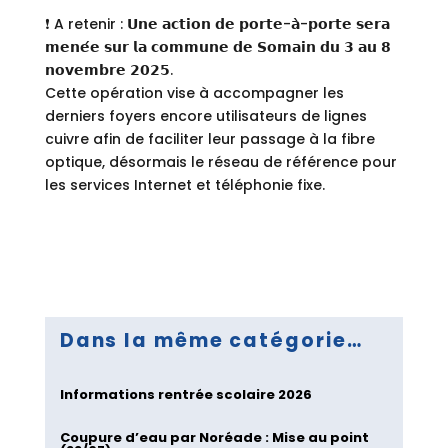
❗
A retenir : 𝗨𝗻𝗲 𝗮𝗰𝘁𝗶𝗼𝗻 𝗱𝗲 𝗽𝗼𝗿𝘁𝗲-𝗮̀-𝗽𝗼𝗿𝘁𝗲 𝘀𝗲𝗿𝗮
𝗺𝗲𝗻𝗲́𝗲 𝘀𝘂𝗿 𝗹𝗮 𝗰𝗼𝗺𝗺𝘂𝗻𝗲 𝗱𝗲 𝗦𝗼𝗺𝗮𝗶𝗻 𝗱𝘂 𝟯 𝗮𝘂 𝟴
𝗻𝗼𝘃𝗲𝗺𝗯𝗿𝗲 𝟮𝟬𝟮𝟱.
Cette opération vise à accompagner les
derniers foyers encore utilisateurs de lignes
cuivre afin de faciliter leur passage à la fibre
optique, désormais le réseau de référence pour
les services Internet et téléphonie fixe.
Dans la même catégorie…
Informations rentrée scolaire 2026
Coupure d’eau par Noréade : Mise au point