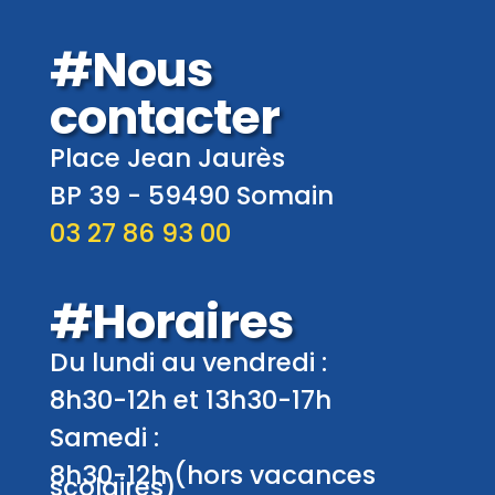
#Nous
contacter
Place Jean Jaurès
BP 39 -
59490
Somain
03 27 86 93 00
#Horaires
Du lundi au vendredi :
8h30-12h et 13h30-17h
Samedi :
8h30-12h (hors vacances
scolaires)