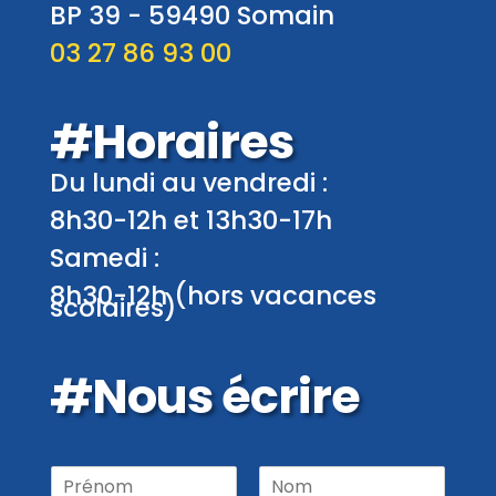
BP 39 -
59490
Somain
03 27 86 93 00
#Horaires
Du lundi au vendredi :
8h30-12h et 13h30-17h
Samedi :
8h30-12h (hors vacances
scolaires)
#Nous écrire
P