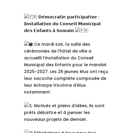
𝗗𝗲́𝗺𝗼𝗰𝗿𝗮𝘁𝗶𝗲 𝗽𝗮𝗿𝘁𝗶𝗰𝗶𝗽𝗮𝘁𝗶𝘃𝗲 :
𝗜𝗻𝘀𝘁𝗮𝗹𝗹𝗮𝘁𝗶𝗼𝗻 𝗱𝘂 𝗖𝗼𝗻𝘀𝗲𝗶𝗹 𝗠𝘂𝗻𝗶𝗰𝗶𝗽𝗮𝗹
𝗱𝗲𝘀 𝗘𝗻𝗳𝗮𝗻𝘁𝘀 𝗮̀ 𝗦𝗼𝗺𝗮𝗶𝗻
Ce mardi soir, la salle des
cérémonies de l’hôtel de ville a
accueilli l’installation du Conseil
Municipal des Enfants pour le mandat
2025-2027. Les 26 jeunes élus ont reçu
leur sacoche complète composée de
leur écharpe tricolore d’élus
notamment.
Motivés et pleins d’idées, ils sont
prêts débattre et à penser les
nouveaux projets de demain.