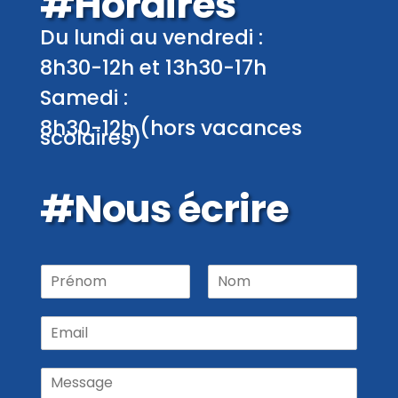
#Horaires
Du lundi au vendredi :
8h30-12h et 13h30-17h
Samedi :
8h30-12h (hors vacances
scolaires)
#Nous écrire
P
r
P
N
é
r
o
E
n
é
m
m
o
n
a
m
o
M
m
i
N
e
l
o