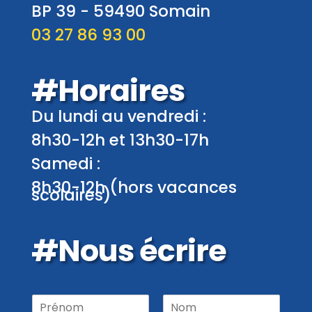
BP 39 -
59490
Somain
03 27 86 93 00
#Horaires
Du lundi au vendredi :
8h30-12h et 13h30-17h
Samedi :
8h30-12h (hors vacances
scolaires)
#Nous écrire
P