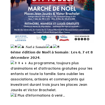
𝑵𝒐𝒆̈𝒍 𝒂̀ 𝑺𝒐𝒎𝒂𝒊𝒏
𝟲𝗲̀𝗺𝗲 𝗲́𝗱𝗶𝘁𝗶𝗼𝗻 𝗱𝗲 𝗡𝗼𝗲̈𝗹 𝗮̀ 𝗦𝗼𝗺𝗮𝗶𝗻 : 𝗟𝗲𝘀 𝟲, 𝟳 𝗲𝘁 𝟴
𝗱𝗲́𝗰𝗲𝗺𝗯𝗿𝗲 𝟮𝟬𝟮𝟰.
Au programme, toujours plus
d’animations et d’attractions gratuites pour les
enfants et toute la famille. Sans oublier les
associations, artisans et commerçants qui
investiront durant trois jours les places Jean
Jaurès et Victor Brachelet.
Plus d’informations à venir…