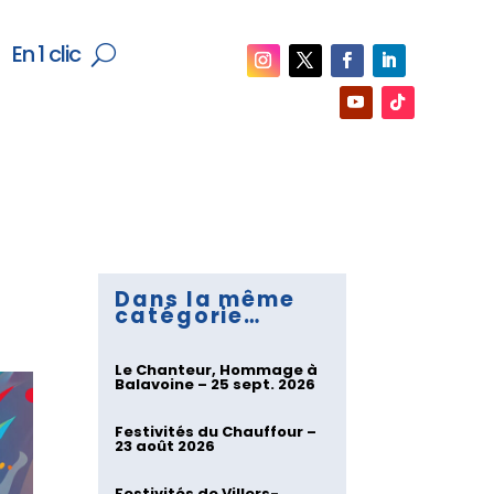
En 1 clic
Dans la même
catégorie…
Le Chanteur, Hommage à
Balavoine – 25 sept. 2026
Festivités du Chauffour –
23 août 2026
Festivités de Villers-