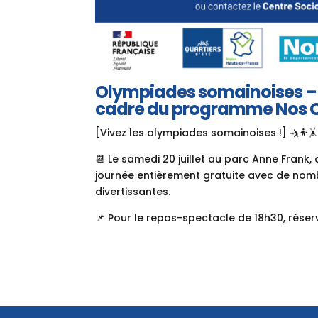
Olympiades somainoises – 20
cadre du programme Nos Qu
[Vivez les olympiades somainoises !]
🤺
⛹️

📆
Le samedi 20 juillet au parc Anne Frank,
journée entièrement gratuite avec de nomb
divertissantes.
📌
Pour le repas-spectacle de 18h30, réserva