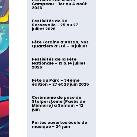
Campeau – 1er au 4 août
2026
Festivités de De
Sessevalle – 25 au 27
juillet 2026
Fête Foraine d’Antan, Nos
Quartiers d’Eté – 18 juillet
Festivités de la Fête
Nationale – 13 & 14 juillet
2026
Fête du Parc – 34ème
édition – 27 et 28 juin 2026
Cérémonie de pose de
Stolpersteine (Pavés de
Mémoire) à Somain – 12
juin
Portes ouvertes école de
musique – 24 juin