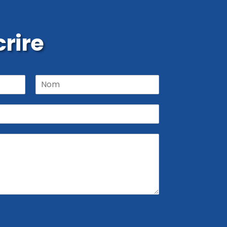
rire
N
o
m