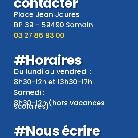
contacter
Place Jean Jaurès
BP 39 -
59490
Somain
03 27 86 93 00
#Horaires
Du lundi au vendredi :
8h30-12h et 13h30-17h
Samedi :
8h30-12h (hors vacances
scolaires)
#Nous écrire