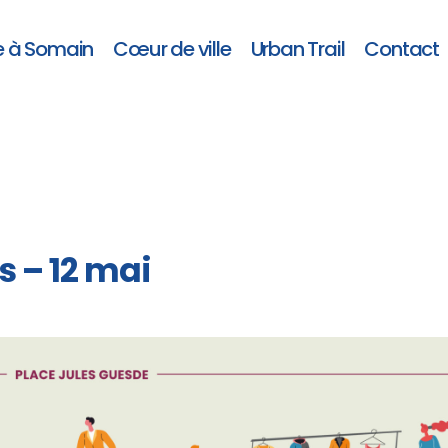
e à Somain
Cœur de ville
Urban Trail
Contact
s – 12 mai