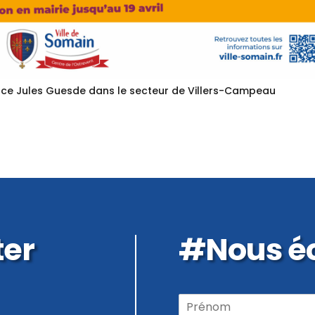
lace Jules Guesde dans le secteur de Villers-Campeau
ter
#Nous éc
P
r