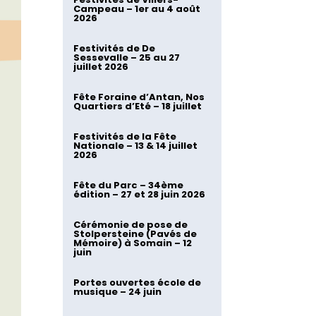
Campeau – 1er au 4 août
2026
Festivités de De
Sessevalle – 25 au 27
juillet 2026
Fête Foraine d’Antan, Nos
Quartiers d’Eté – 18 juillet
Festivités de la Fête
Nationale – 13 & 14 juillet
2026
Fête du Parc – 34ème
édition – 27 et 28 juin 2026
Cérémonie de pose de
Stolpersteine (Pavés de
Mémoire) à Somain – 12
juin
Portes ouvertes école de
musique – 24 juin