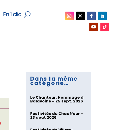
En 1 clic
Dans la même
catégorie…
Le Chanteur, Hommage à
Balavoine – 25 sept. 2026
Festivités du Chauffour –
23 août 2026
Festivités de Villers-