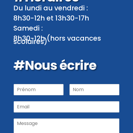
Du lundi au vendredi :
8h30-12h et 13h30-17h
Samedi :
8h30-12h (hors vacances
scolaires)
#Nous écrire
P
r
P
N
é
r
o
E
n
é
m
m
o
n
a
m
o
M
m
i
N
e
l
o
s