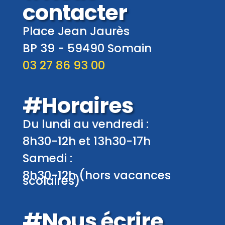
contacter
Place Jean Jaurès
BP 39 -
59490
Somain
03 27 86 93 00
#Horaires
Du lundi au vendredi :
8h30-12h et 13h30-17h
Samedi :
8h30-12h (hors vacances
scolaires)
#Nous écrire