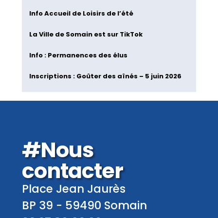
Info Accueil de Loisirs de l’été
La Ville de Somain est sur TikTok
Info : Permanences des élus
Inscriptions : Goûter des aînés – 5 juin 2026
#Nous
contacter
Place Jean Jaurès
BP 39 -
59490
Somain