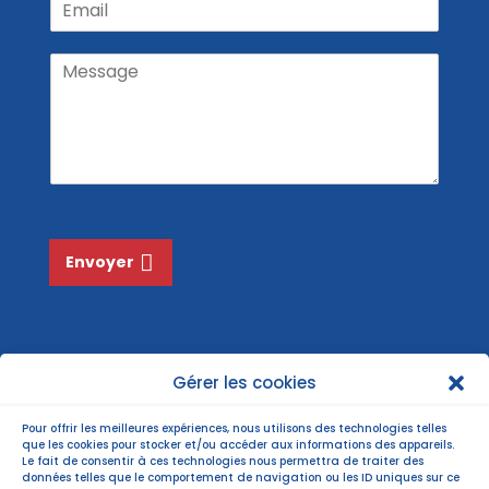
n
é
m
m
o
n
a
m
o
M
m
i
N
e
l
o
s
*
m
s
*
a
g
e
*
Envoyer
Gérer les cookies
Pour offrir les meilleures expériences, nous utilisons des technologies telles
que les cookies pour stocker et/ou accéder aux informations des appareils.
Le fait de consentir à ces technologies nous permettra de traiter des
données telles que le comportement de navigation ou les ID uniques sur ce