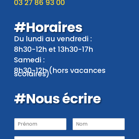
03 27 86 93 00
#Horaires
Du lundi au vendredi :
8h30-12h et 13h30-17h
Samedi :
8h30-12h (hors vacances
scolaires)
#Nous écrire
P
r
P
N
é
r
o
E