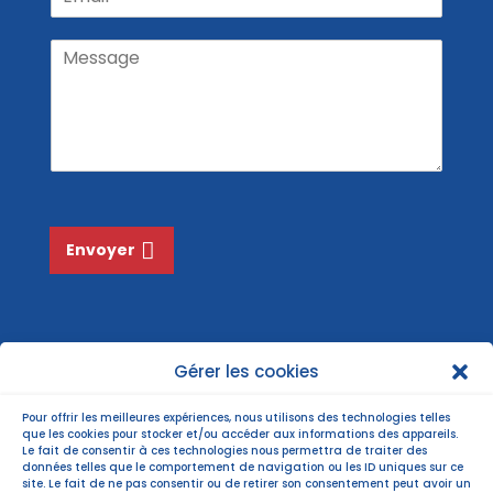
m
o
n
a
m
o
M
m
i
N
e
l
o
s
*
m
s
*
a
g
e
*
Envoyer
Gérer les cookies
Pour offrir les meilleures expériences, nous utilisons des technologies telles
que les cookies pour stocker et/ou accéder aux informations des appareils.
Le fait de consentir à ces technologies nous permettra de traiter des
données telles que le comportement de navigation ou les ID uniques sur ce
site. Le fait de ne pas consentir ou de retirer son consentement peut avoir un