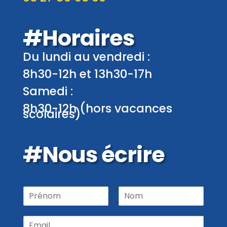
#Horaires
Du lundi au vendredi :
8h30-12h et 13h30-17h
Samedi :
8h30-12h (hors vacances
scolaires)
#Nous écrire
P
r
P
N
é
r
o
E
n
é
m