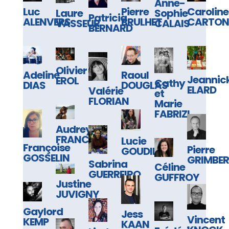
Anne-
Luc
Pierre
Caroline
Laure
Sophie
Patricia
ALENVERS
BRULHET
CARTON
VASSEUR
CALAIS
BERNARD
Olivier
Adeline
Raoul
Jeannic
EROL
Cathy
DIAS
DOUGLAS
ELARD
Valérie
et
FLORIAN
Marie
FABRIZI
Audrey
FRANCAIX
Lucie
Françoise
Pierre
GOUDIN
GOSSELIN
GRIMBE
Sabrina
Céline
GUERREIRO
GUFFROY
Justine
JUVIGNY
Gaylord
Jess
Vincent
KEMP
KAAN