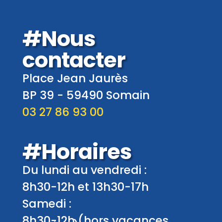
#Nous
contacter
Place Jean Jaurès
BP 39 -
59490
Somain
03 27 86 93 00
#Horaires
Du lundi au vendredi :
8h30-12h et 13h30-17h
Samedi :
8h30-12h (hors vacances