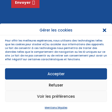
Envoyer
Gérer les cookies
Pour offrir les meilleures expériences, nous utilisons des technologies telles
que les cookies pour stocker et/ou accéder aux informations des appareils.
Le fait de consentir à ces technologies nous permettra de traiter des
données telles que le comportement de navigation ou les ID uniques sur ce
site. Le fait de ne pas consentir ou de retirer son consentement peut avoir un
effet négatif sur certaines caractéristiques et fonctions.
Accepter
Refuser
©Copyright 2022 |
Mentions légales
| Politiques
Voir les préférences
de confidentialité |
Plan du site
|
webmastering
APE Com’
Mentions légales