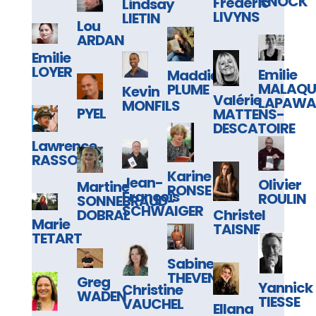
KNOCK
Frédéric
Lindsay
LIVYNS
LIETIN
Lou
ARDAN
Emilie
LOYER
Emilie
Maddie
MALAQU
PLUME
Kevin
Valérie
LAPAWA
MONFILS
PYEL
MATTENS-
DESCATOIRE
Lawrence
RASSON
Karine
Jean-
Olivier
Martine
RONSE
François
ROULIN
SONNEBRAUD-
SCHWAIGER
Christel
DOBRAL
Marie
TAISNE
TETART
Sabine
THEVENIN
Greg
Yannick
Christine
WADEN
TIESSE
VAUCHEL
Ellana