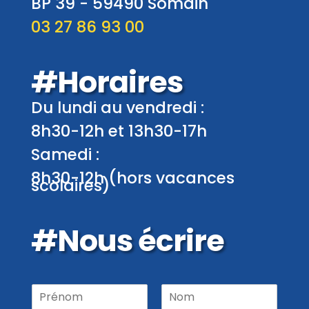
BP 39 -
59490
Somain
03 27 86 93 00
#Horaires
Du lundi au vendredi :
8h30-12h et 13h30-17h
Samedi :
8h30-12h (hors vacances
scolaires)
#Nous écrire
P
r