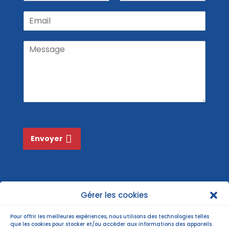
P
N
é
r
o
E
n
é
m
m
o
n
a
m
o
M
m
i
N
e
l
o
s
*
m
s
*
a
g
e
*
Envoyer
Gérer les cookies
Pour offrir les meilleures expériences, nous utilisons des technologies telles
que les cookies pour stocker et/ou accéder aux informations des appareils.