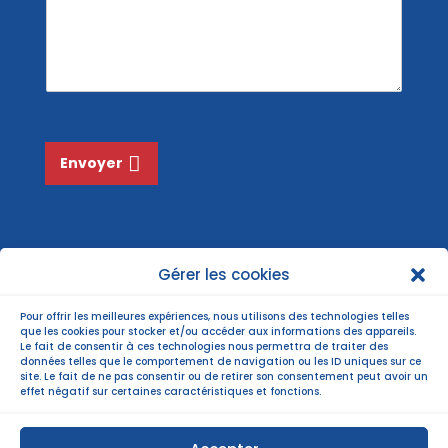
e
l
o
s
*
m
s
*
a
g
e
*
Envoyer
Gérer les cookies
Pour offrir les meilleures expériences, nous utilisons des technologies telles
que les cookies pour stocker et/ou accéder aux informations des appareils.
Le fait de consentir à ces technologies nous permettra de traiter des
données telles que le comportement de navigation ou les ID uniques sur ce
site. Le fait de ne pas consentir ou de retirer son consentement peut avoir un
effet négatif sur certaines caractéristiques et fonctions.