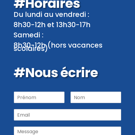
#Horaires
Du lundi au vendredi :
8h30-12h et 13h30-17h
Samedi :
8h30-12h (hors vacances
scolaires)
#Nous écrire
P
r
P
N
é
r
o
E
n
é
m
m
o
n
a
m
o
M
m
i
N