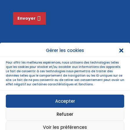
e
*
Envoyer
Gérer les cookies
Pour offrir les meilleures expériences, nous utilisons des technologies telles
que les cookies pour stocker et/ou accéder aux informations des appareils.
Le fait de consentir à ces technologies nous permettra de traiter des
données telles que le comportement de navigation ou les ID uniques sur ce
site. Le fait de ne pas consentir ou de retirer son consentement peut avoir un
effet négatif sur certaines caractéristiques et fonctions.
Accepter
Refuser
©Copyright 2022 |
Mentions légales
| Politiques
Voir les préférences
de confidentialité |
Plan du site
|
webmastering