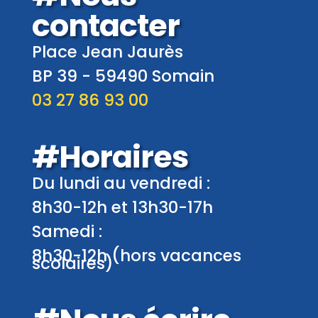
contacter
Place Jean Jaurès
BP 39 -
59490
Somain
03 27 86 93 00
#Horaires
Du lundi au vendredi :
8h30-12h et 13h30-17h
Samedi :
8h30-12h (hors vacances
scolaires)