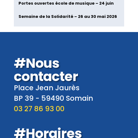
Portes ouvertes école de musique – 24 juin
Semaine de la Solidarité – 26 au 30 mai 2026
#Nous
contacter
Place Jean Jaurès
BP 39 -
59490
Somain
03 27 86 93 00
#Horaires