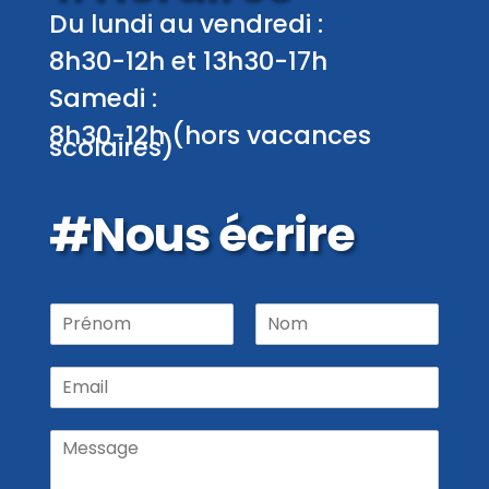
Du lundi au vendredi :
8h30-12h et 13h30-17h
Samedi :
8h30-12h (hors vacances
scolaires)
#Nous écrire
P
r
P
N
é
r
o
E
n
é
m
m
o
n
a
m
o
M
m
i
N
e
l
o
s
*
m