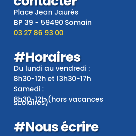
contacter
Place Jean Jaurès
BP 39 -
59490
Somain
03 27 86 93 00
#Horaires
Du lundi au vendredi :
8h30-12h et 13h30-17h
Samedi :
8h30-12h (hors vacances
scolaires)
#Nous écrire