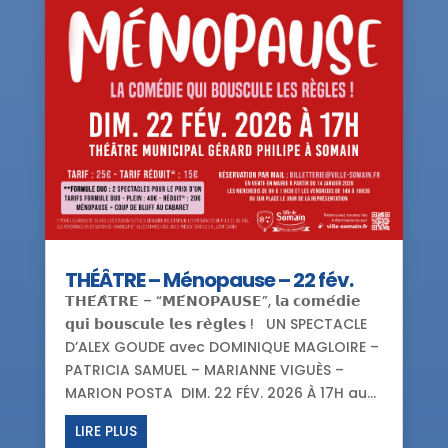
THÉÂTRE – Ménopause – 22 fév.
𝗧𝗛𝗘́𝗔̂𝗧𝗥𝗘 – “𝗠𝗘́𝗡𝗢𝗣𝗔𝗨𝗦𝗘”, 𝗹𝗮 𝗰𝗼𝗺𝗲́𝗱𝗶𝗲
𝗾𝘂𝗶 𝗯𝗼𝘂𝘀𝗰𝘂𝗹𝗲 𝗹𝗲𝘀 𝗿𝗲̀𝗴𝗹𝗲𝘀 ! UN SPECTACLE
D’ALEX GOUDE avec DOMINIQUE MAGLOIRE –
PATRICIA SAMUEL – MARIANNE VIGUÈS –
MARION POSTA DIM. 22 FÉV. 2026 À 17H au...
LIRE PLUS